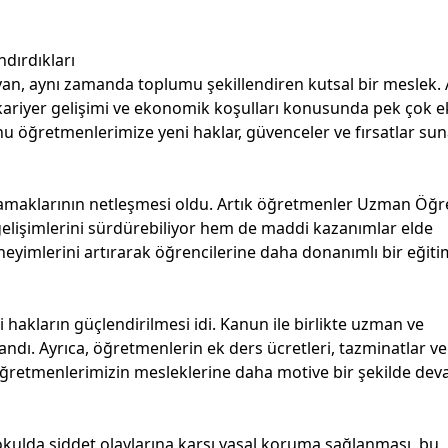
dırdıkları
yan, aynı zamanda toplumu şekillendiren kutsal bir meslek.
 kariyer gelişimi ve ekonomik koşulları konusunda pek çok ek
u öğretmenlerimize yeni haklar, güvenceler ve fırsatlar su
asamaklarının netleşmesi oldu. Artık öğretmenler Uzman Öğ
elişimlerini sürdürebiliyor hem de maddi kazanımlar elde
eneyimlerini artırarak öğrencilerine daha donanımlı bir eğiti
hakların güçlendirilmesi idi. Kanun ile birlikte uzman ve
dı. Ayrıca, öğretmenlerin ek ders ücretleri, tazminatlar ve
a öğretmenlerimizin mesleklerine daha motive bir şekilde de
kulda şiddet olaylarına karşı yasal koruma sağlanması, bu