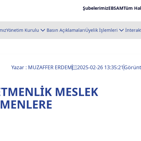
Şubelerimiz
EBSAM
Tüm Hab
mız
Yönetim Kurulu
Basın Açıklamaları
Üyelik İşlemleri
İnterak
Yazar : MUZAFFER ERDEM
2025-02-26 13:35:21
Görün
TMENLİK MESLEK
MENLERE