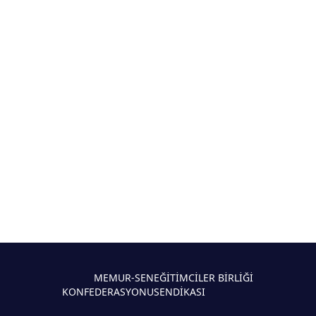
MEMUR-SEN
EĞİTİMCİLER BİRLİĞİ
KONFEDERASYONU
SENDİKASI