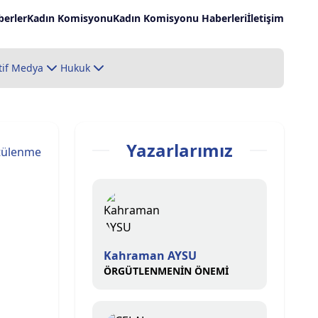
erler
Kadın Komisyonu
Kadın Komisyonu Haberleri
İletişim
tif Medya
Hukuk
Yazarlarımız
tülenme
Kahraman AYSU
ÖRGÜTLENMENİN ÖNEMİ