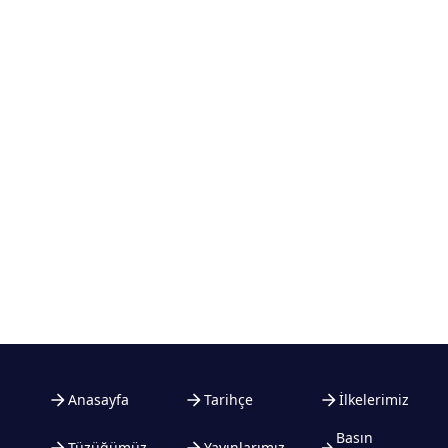
Anasayfa
Tarihçe
İlkelerimiz
Basın
Tüzüğümüz
Yayınlarımız