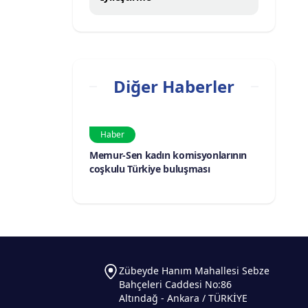
Diğer Haberler
Haber
Memur-Sen kadın komisyonlarının
coşkulu Türkiye buluşması
Zübeyde Hanım Mahallesi Sebze
Bahçeleri Caddesi No:86
Altındağ - Ankara / TÜRKİYE