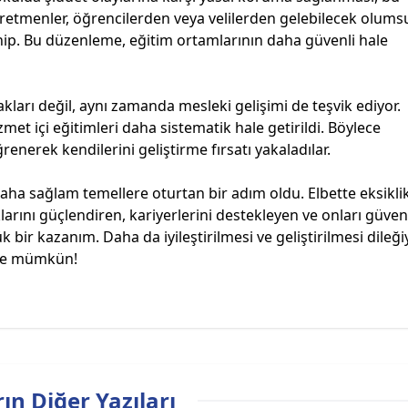
retmenler, öğrencilerden veya velilerden gelebilecek olums
hip. Bu düzenleme, eğitim ortamlarının daha güvenli hale
rı değil, aynı zamanda mesleki gelişimi de teşvik ediyor.
et içi eğitimleri daha sistematik hale getirildi. Böylece
enerek kendilerini geliştirme fırsatı yakaladılar.
a sağlam temellere oturtan bir adım oldu. Elbette eksiklik
klarını güçlendiren, kariyerlerini destekleyen ve onları güve
 bir kazanım. Daha da iyileştirilmesi ve geliştirilmesi dileğ
rle mümkün!
ın Diğer Yazıları