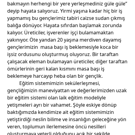
bakmayın herhengi bir yere yerleşmediniz güle güle’’
deyip hayata salıyoruz. Yirmi yaşına kadar hiç bir iş
yapmamış bu gençlerimiz tabiri caizse sudan çıkmış
balığa dönüyor. Hayata sıfırdan başlamak zorunda
kalıyor. Üreticiler, işverenler işçi bulamamaktan
yakınıyor. Öte yandan 20 yaşına merdiven dayamış
gençlerimizin masa başı iş beklemesiyle koca bir
işsiz ordusunu oluşturmuş oluyoruz. Bir taraftan
çalışacak eleman bulamayan üreticiler, diğer taraftan
ömürlerinin geri kalan kısmını masa başı iş
beklemeye harcayıp heba olan bir gençlik.
Eğitim sistemimizin sekülerleşmesi,
gençliğimizin maneviyattan ve değerlerimizden uzak
bir eğitim sistemi olan laik eğitim modeliyle
yetişmeleri ayrı bir vahamet. Şöyle eskiye dönüp
baktığımızda kendimize ait eğitim sistemimizin
yetiştirdiği neslin bilime ve insanlığın geleceğine yön
veren, toplumun ilerlemesine öncü nesilleri
oluşturmaya yeterli olduğunu açık bir şekilde