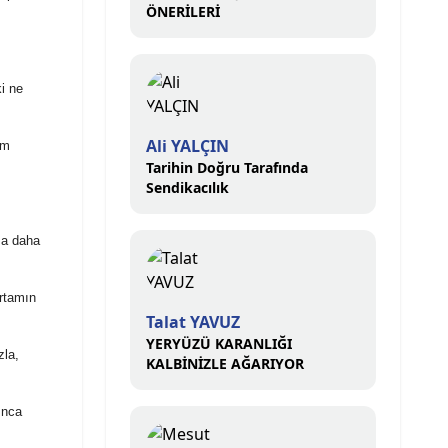
ÖNERİLERİ
ki ne
Ali YALÇIN
em
Tarihin Doğru Tarafında
Sendikacılık
za daha
rtamın
Talat YAVUZ
YERYÜZÜ KARANLIĞI
zla,
KALBİNİZLE AĞARIYOR
ınca