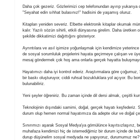
Daha çok gezeriz. Gözlerimizi cep telefonundan ayırıp yukarıya d
"Seyahat edin sıhhat bulasınız!" hadisini de yaşamış oluruz.
Kitapları yeniden severiz. Elbette elektronik kitaplar okumak m
kalır. Yazılı sözün sihirli, etkili dünyasına girelim. Daha üretken
şekilde dikkatimizi dağıttığını gösteriyor.
Ayrıntılara ve asıl işimize yoğunlaşmak için kendimize yeterin
de
sosyal
sorumluluk projelerini hayata geçirmeye çalışan ve üy
mesaj göndermek çok hoş ama onlarla gerçek hayatta buluşmay
Hayatımızı daha iyi kontrol ederiz. Araştırmalara göre çoğumuz,
bir baskı oluşturuyor, ciddi ruhsal bozukluklara yol açıyor. Bu 
bulunabiliriz.
Yeni şeyler öğreniriz. Bu zaman içinde dil dersi almak, çeşitli kur
Teknolojinin dışındaki samimi, doğal, gerçek hayatı keşfederiz.
S
durum olup hemen normal hayatımıza da adepte olur ve doğal çe
Sınırımızı aşarak
Sosyal
Medya
'ya gömülünce kayıtsızlaşırız, be
muhafaza kendimizi hiç de istemediğimiz bir durum içinde de bul
durup düşünelim
sosyal
medyada
ne yapıyoruz, durumumuz ne?