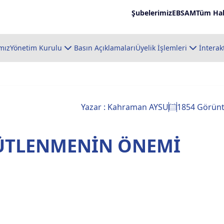
Şubelerimiz
EBSAM
Tüm Hab
mız
Yönetim Kurulu
Basın Açıklamaları
Üyelik İşlemleri
İnterak
Yazar : Kahraman AYSU
1854 Görün
ÜTLENMENİN ÖNEMİ