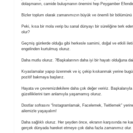
dolaşmanın, camide buluşmanın önemini hep Peygamber Efendim
Bizler toplum olarak zamanımızın büyük ve önemli bir bölümünü F
Peki, kısa bir mola verip bu sanal dünyayı bir süreliğine terk ede
olur?
Geçmiş günlerde olduğu gibi herkesle samimi, doğal ve etkili ilet
engelinden kurtulmuş oluruz.
Daha mutlu oluruz. ?Başkalarının daha iyi bir hayatı olduğuna dai
Kıyaslamalar yapıp özenmek ve iç çekip kıskanmak yerine bugünün
pozitif bakmaya başlarız.
Hayata ve çevremizdekilere daha çok değer veririz. Başkalarıyl
güzelliklerini tam anlamıyla yaşamamış oluruz.
Dostlar sofrasını “İnstagramlamak, Facelemek, Twitlemek" yerine
ailemizle yaşayalım!
Daha sağlıklı oluruz. Her şeyden önce, ekranın karşısında ne kad
gerçek dünyada hareket etmeye çok daha fazla zamanımız olur.