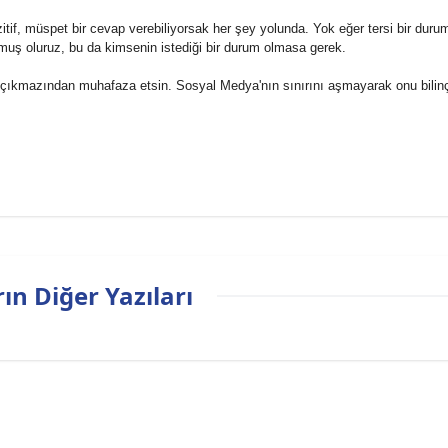
itif, müspet bir cevap verebiliyorsak her şey yolunda. Yok eğer tersi bir duru
muş oluruz, bu da kimsenin istediği bir durum olmasa gerek.
 çıkmazından muhafaza etsin.
Sosyal
Medya
'nın sınırını aşmayarak onu bilinç
ın Diğer Yazıları