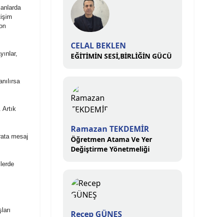
manlarda
tişim
son
CELAL BEKLEN
yınlar,
EĞİTİMİN SESİ,BİRLİĞİN GÜCÜ
anılırsa
 Artık
Ramazan TEKDEMİR
krata mesaj
Öğretmen Atama Ve Yer
Değiştirme Yönetmeliği
lerde
ları
Recep GÜNEŞ