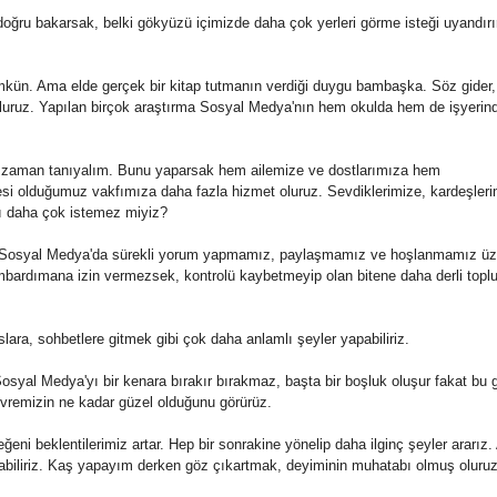
oğru bakarsak, belki gökyüzü içimizde daha çok yerleri görme isteği uyandırı
ümkün. Ama elde gerçek bir kitap tutmanın verdiği duygu bambaşka. Söz gider,
 oluruz. Yapılan birçok araştırma
Sosyal
Medya
'nın hem okulda hem de işyerind
ce zaman tanıyalım. Bunu yaparsak hem ailemize ve dostlarımıza hem
esi olduğumuz vakfımıza daha fazla hizmet oluruz. Sevdiklerimize, kardeşler
ı daha çok istemez miyiz?
Sosyal
Medya
'da sürekli yorum yapmamız, paylaşmamız ve hoşlanmamız üz
bombardımana izin vermezsek, kontrolü kaybetmeyip olan bitene daha derli topl
slara, sohbetlere gitmek gibi çok daha anlamlı şeyler yapabiliriz.
osyal
Medya
'yı bir kenara bırakır bırakmaz, başta bir boşluk oluşur fakat bu g
vremizin ne kadar güzel olduğunu görürüz.
ğeni beklentilerimiz artar. Hep bir sonrakine yönelip daha ilginç şeyler ararız.
abiliriz. Kaş yapayım derken göz çıkartmak, deyiminin muhatabı olmuş oluruz