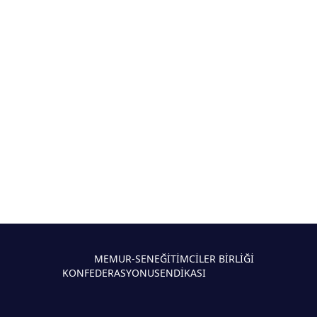
MEMUR-SEN
EĞİTİMCİLER BİRLİĞİ
KONFEDERASYONU
SENDİKASI