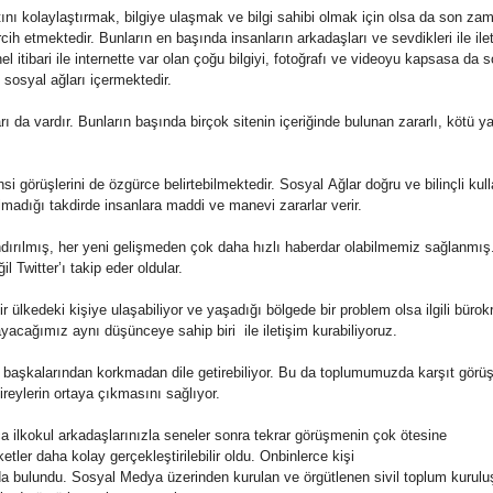
ını kolaylaştırmak, bilgiye ulaşmak ve bilgi sahibi olmak için olsa da son za
cih etmektedir. Bunların en başında insanların arkadaşları ve sevdikleri ile ile
el itibari ile internette var olan çoğu bilgiyi, fotoğrafı ve videoyu kapsasa da 
 s
osyal
ağları içermektedir.
arı da vardır. Bunların başında birçok sitenin içeriğinde bulunan zararlı, kötü ya
ahsi görüşlerini de özgürce belirtebilmektedir.
Sosyal
Ağlar doğru ve bilinçli kull
ılmadığı takdirde insanlara maddi ve manevi zararlar verir.
ndırılmış, her yeni gelişmeden çok daha hızlı haberdar olabilmemiz sağlanmış.
l Twitter’ı takip eder oldular.
bir ülkedeki kişiye ulaşabiliyor ve yaşadığı bölgede bir problem olsa ilgili büro
acağımız aynı düşünceye sahip biri ile iletişim kurabiliyoruz.
 başkalarından korkmadan dile getirebiliyor. Bu da toplumumuzda karşıt görüş
bireylerin ortaya çıkmasını sağlıyor.
ızca ilkokul arkadaşlarınızla seneler sonra tekrar görüşmenin çok ötesine
tler daha kolay gerçekleştirilebilir oldu. Onbinlerce kişi
da bulundu.
Sosyal
Medya
üzerinden kurulan ve örgütlenen sivil toplum kuruluş