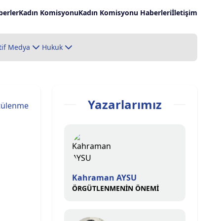
erler
Kadın Komisyonu
Kadın Komisyonu Haberleri
İletişim
tif Medya
Hukuk
Yazarlarımız
tülenme
Kahraman AYSU
ÖRGÜTLENMENİN ÖNEMİ