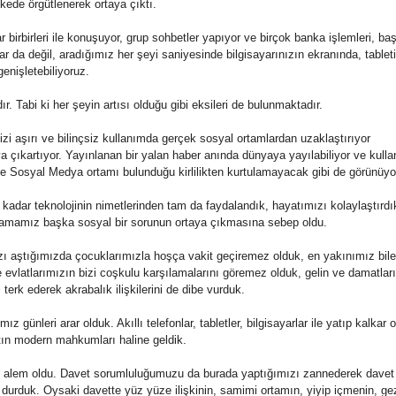
kede örgütlenerek ortaya çıktı.
r birbirleri ile konuşuyor, grup sohbetler yapıyor ve birçok banka işlemleri, ba
ar da değil, aradığımız her şeyi saniyesinde bilgisayarınızın ekranında, tablet
enişletebiliyoruz.
ır. Tabi ki her şeyin artısı olduğu gibi eksileri de bulunmaktadır.
zi aşırı ve bilinçsiz kullanımda gerçek
sosyal
ortamlardan uzaklaştırıyor
aya çıkartıyor. Yayınlanan bir yalan haber anında dünyaya yayılabiliyor ve kullan
ve
Sosyal
Medya
ortamı bulunduğu kirlilikten kurtulamayacak gibi de görünüyo
dar teknolojinin nimetlerinden tam da faydalandık, hayatımızı kolaylaştırdı
aşlamamız başka
sosyal
bir sorunun ortaya çıkmasına sebep oldu.
ızı aştığımızda çocuklarımızla hoşça vakit geçiremez olduk, en yakınımız bile
evlatlarımızın bizi coşkulu karşılamalarını göremez olduk, gelin ve damatlar
 terk ederek akrabalık ilişkilerini de dibe vurduk.
z günleri arar olduk. Akıllı telefonlar, tabletler, bilgisayarlar ile yatıp kalkar 
tın modern mahkumları haline geldik.
nal alem oldu. Davet sorumluluğumuzu da burada yaptığımızı zannederek davet 
 durduk. Oysaki davette yüz yüze ilişkinin, samimi ortamın, yiyip içmenin, ge