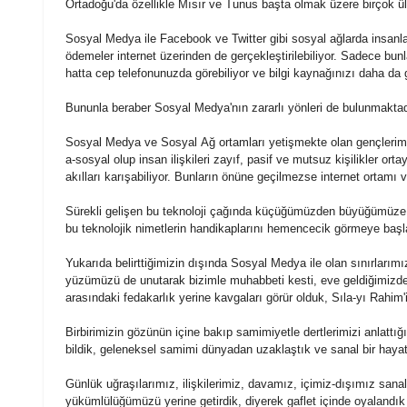
Ortadoğu'da özellikle Mısır ve Tunus başta olmak üzere birçok ül
Sosyal
Medya
ile Facebook ve Twitter gibi
sosyal
ağlarda insanla
ödemeler internet üzerinden de gerçekleştirilebiliyor. Sadece bunl
hatta cep telefonunuzda görebiliyor ve bilgi kaynağınızı daha da g
Bununla beraber
Sosyal
Medya
'nın zararlı yönleri de bulunmaktad
Sosyal
Medya
ve
Sosyal
Ağ ortamları yetişmekte olan gençlerimi
a-
sosyal
olup insan ilişkileri zayıf, pasif ve mutsuz kişilikler ort
akılları karışabiliyor. Bunların önüne geçilmezse internet ortamı 
Sürekli gelişen bu teknoloji çağında küçüğümüzden büyüğümüze ka
bu teknolojik nimetlerin handikaplarını hemencecik görmeye b
Yukarıda belirttiğimizin dışında
Sosyal
Medya
ile olan sınırlarım
yüzümüzü de unutarak bizimle muhabbeti kesti, eve geldiğimizde 
arasındaki fedakarlık yerine kavgaları görür olduk, Sıla-yı Rahim'i
Birbirimizin gözünün içine bakıp samimiyetle dertlerimizi anlattığımı
bildik, geleneksel samimi dünyadan uzaklaştık ve sanal bir haya
Günlük uğraşılarımız, ilişkilerimiz, davamız, içimiz-dışımız sa
yükümlülüğümüzü yerine getirdik, diyerek gaflet içinde oyalandık