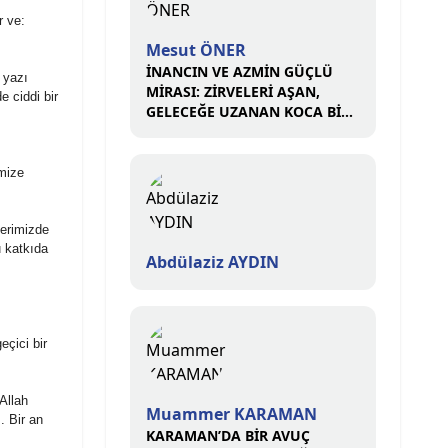
r ve:
Mesut ÖNER
İNANCIN VE AZMİN GÜÇLÜ
 yazı
MİRASI: ZİRVELERİ AŞAN,
e ciddi bir
GELECEĞE UZANAN KOCA BİR
ÇINAR
imize
erimizde
u katkıda
Abdülaziz AYDIN
eçici bir
 Allah
Muammer KARAMAN
. Bir an
KARAMAN’DA BİR AVUÇ