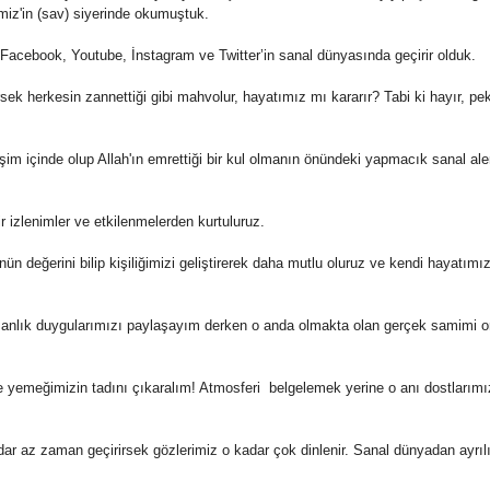
iz'in (sav) siyerinde okumuştuk.
acebook, Youtube, İnstagram ve Twitter’in sanal dünyasında geçirir olduk.
rsek herkesin zannettiği gibi mahvolur, hayatımız mı kararır? Tabi ki hayır, pe
işim içinde olup Allah'ın emrettiği bir kul olmanın önündeki yapmacık sanal al
r izlenimler ve etkilenmelerden kurtuluruz.
 değerini bilip kişiliğimizi geliştirerek daha mutlu oluruz ve kendi hayatımı
a anlık duygularımızı paylaşayım derken o anda olmakta olan gerçek samimi o
 yemeğimizin tadını çıkaralım! Atmosferi belgelemek yerine o anı dostlarımı
ar az zaman geçirirsek gözlerimiz o kadar çok dinlenir. Sanal dünyadan ayrıl