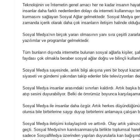
Teknolojinin ve İnternetin genel amacı her ne kadar insanın hayat
insanlar daha farklı nedenlerden dolayı da interneti kullanmayı ter
kurmasını sağlayan S
osyal
Ağlar gelmektedir. S
osyal
M
edya
gen
zamanda içerik olarak daha çok insanların iletişim halinde olduğu
Sosyal
Medya
‘nın birçok yararı olmasının yanı sıra çeşitli zararl
yazılımlar ve programlar gelmektedir.
Tüm bunların dışında internette bulunan
sosyal
ağlarla kişiler, ş
faydası çok olmakla beraber
sosyal
ağlar doğru ve bilinçli kullan
Sosyal
Medya
sayesinde, anlık bilgi akışına yeni bir boyut kaza
siyaseti ve gündemi yakından takip edenler bile televizyonları deği
Sosyal
Medya
insanlar arasındaki sınırları kaldırdı. Artık başka 
atıp sesini duyurabiliyor. Belki de ömrümüz boyunca karşılaşamay
Sosyal
Medya
ile insanlar daha özgür. Artık herkes düşündüğünü
olunsa bile birbirlerine saygı duyup birbirlerini anlamaya çalışan 
Sosyal
Medya
iletişimi kolaylaştırdı ve arttırdı. Olay artık yaln
geçti.
Sosyal
Medya
'nın kanıksanmasıyla birlikte toplumsal hareke
sadece
Sosyal
Medya
üzerinden yapılan duyurularla kan bağışın