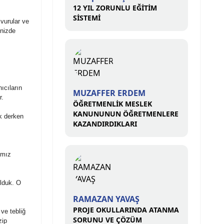
12 YIL ZORUNLU EĞİTİM
SİSTEMİ
şvurular ve
inizde
ıcıların
MUZAFFER ERDEM
r.
ÖĞRETMENLİK MESLEK
KANUNUNUN ÖĞRETMENLERE
k derken
KAZANDIRDIKLARI
ımız
olduk. O
RAMAZAN YAVAŞ
PROJE OKULLARINDA ATANMA
ve tebliğ
SORUNU VE ÇÖZÜM
zip