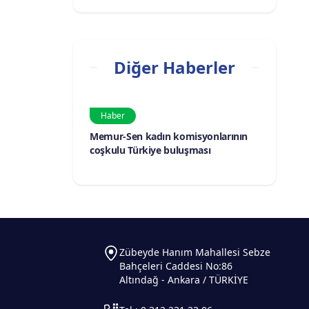
Diğer Haberler
Haber
Memur-Sen kadın komisyonlarının
coşkulu Türkiye buluşması
Zübeyde Hanım Mahallesi Sebze
Bahçeleri Caddesi No:86
Altındağ - Ankara / TÜRKİYE